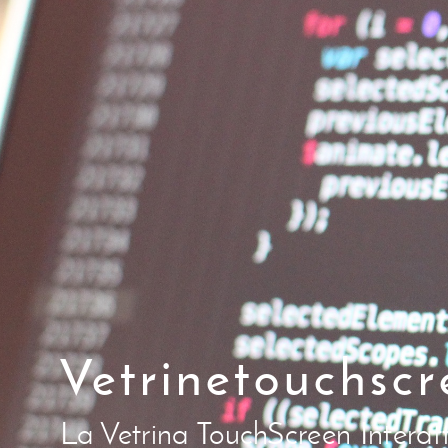
Vetrinetouchsc
La Vetrina TouchScreen Interatt